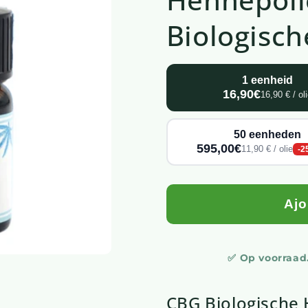
Biologisc
1 eenheid
16,90€
16,90 € / ol
50 eenheden
595,00€
11,90 € / olie
-2
Ajo
✅ Op voorraad.
CBG Biologische 