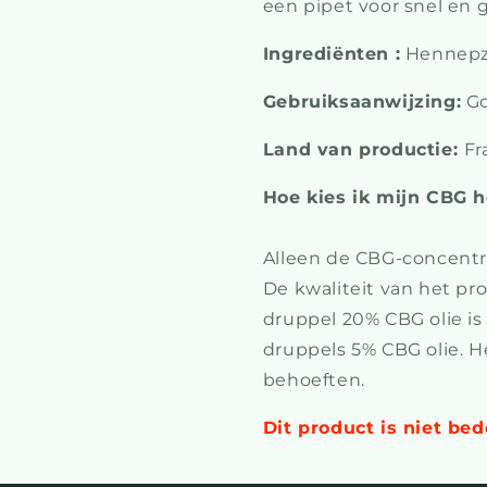
een pipet voor snel en 
Ingrediënten :
Hennepza
Gebruiksaanwijzing:
Go
Land van productie:
Fr
Hoe kies ik mijn CBG h
Alleen de CBG-concentra
De kwaliteit van het pro
druppel 20% CBG olie is
druppels 5% CBG olie. He
behoeften.
Dit product is niet be