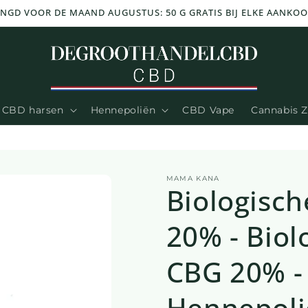
NGD VOOR DE MAAND AUGUSTUS: 50 G GRATIS BIJ ELKE AANKOOP
CBD harsen
Hennepoliën
CBD Vape
Cannabis 
MAMA KANA
Biologisc
20% - Biol
CBG 20% - 
Hennepoli