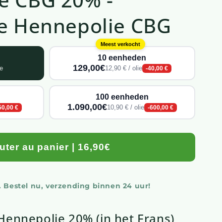
he Hennepolie CBG
Meest verkocht
10 eenheden
129,00€
ie
12,90 € / olie
-40,00 €
100 eenheden
1.090,00€
10,90 € / olie
50,00 €
-600,00 €
uter au panier | 16,90€
 Bestel nu, verzending binnen 24 uur!
Hennepolie 20% (in het Frans)