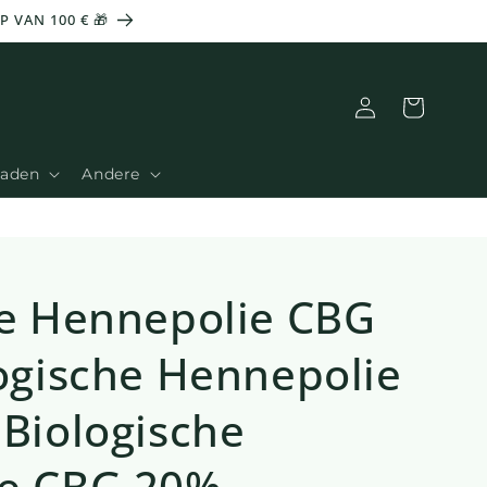
 VAN 100 € 🎁
Aansluiting
Mand
Zaden
Andere
he Hennepolie CBG
ogische Hennepolie
Biologische
e CBG 20% -