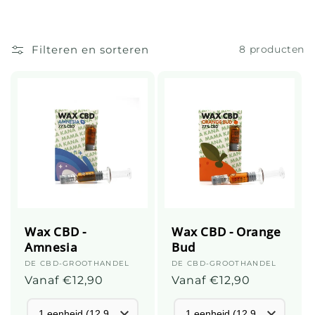
i
e
:
Filteren en sorteren
8 producten
Wax CBD -
Wax CBD - Orange
Amnesia
Bud
Leverancier:
DE CBD-GROOTHANDEL
Leverancier:
DE CBD-GROOTHANDEL
Gebruikelijke
Vanaf €12,90
Gebruikelijke
Vanaf €12,90
prijs
prijs