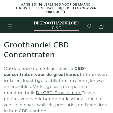
en
AANBIEDING VERLENGD VOOR DE MAAND
doorgaan
AUGUSTUS: 50 G GRATIS BIJ ELKE AANKOOP VAN
naar
100 € 🎁
inhoud
Mand
C
Groothandel CBD
o
Concentraten
l
Ontdek onze eersteklas selectie
CBD-
l
concentraten voor de groothandel
: ultrazuivere
isolaten, krachtige distillaten, terpeenrijke wax
e
en crumbles. Verkrijgbaar in verpakte of
c
merkloze bulk
De CBD-Groothandel
Ze zijn
perfect voor veeleisende professionals die op
t
zoek zijn naar kwaliteit, prestaties en flexibiliteit
in hun CBD-aanbod.