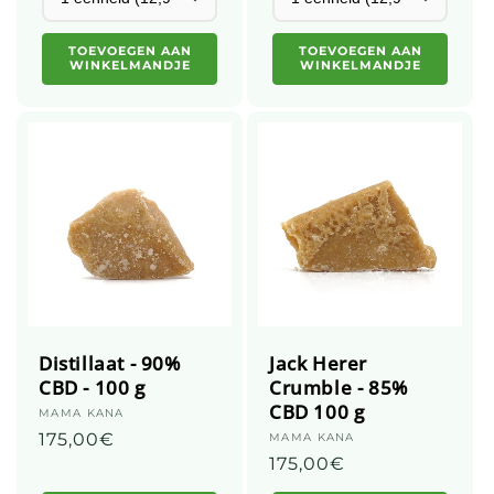
TOEVOEGEN AAN
TOEVOEGEN AAN
WINKELMANDJE
WINKELMANDJE
Distillaat - 90%
Jack Herer
CBD - 100 g
Crumble - 85%
CBD 100 g
Leverancier:
MAMA KANA
Gebruikelijke
175,00€
Leverancier:
MAMA KANA
Gebruikelijke
175,00€
prijs
prijs