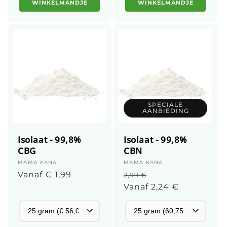
WINKELMANDJE
WINKELMANDJE
SPECIALE
AANBIEDING
Isolaat - 99,8%
Isolaat - 99,8%
CBG
CBN
Leverancier:
MAMA KANA
Leverancier:
MAMA KANA
Gebruikelijke
Vanaf € 1,99
Normale
Actieprijs
2,99 €
prijs
prijs
Vanaf 2,24 €