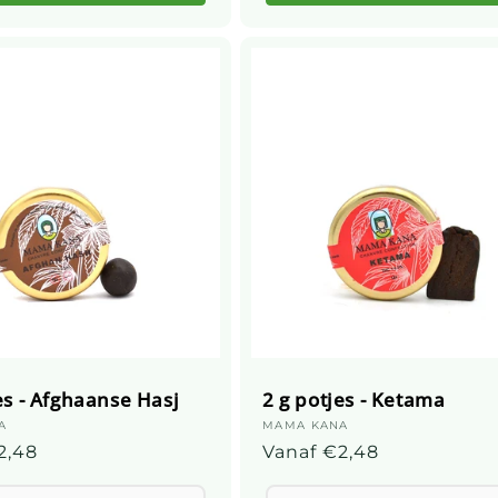
es - Afghaanse Hasj
2 g potjes - Ketama
ier:
A
Leverancier:
MAMA KANA
elijke
2,48
Gebruikelijke
Vanaf €2,48
prijs