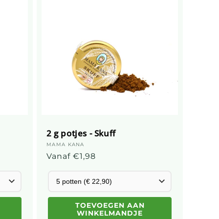
2 g potjes - Skuff
Leverancier:
MAMA KANA
Gebruikelijke
Vanaf €1,98
prijs
TOEVOEGEN AAN
WINKELMANDJE