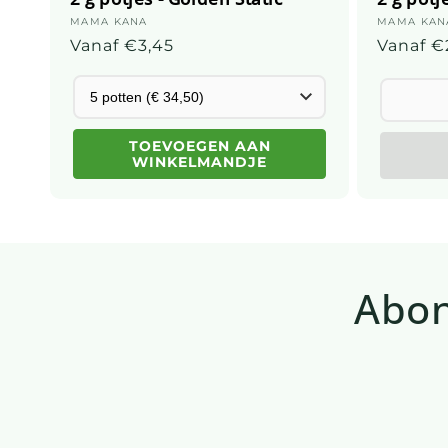
Leverancier:
MAMA KANA
Leveranc
MAMA KAN
Gebruikelijke
Vanaf €3,45
Gebruik
Vanaf €
prijs
prijs
TOEVOEGEN AAN
WINKELMANDJE
Abon