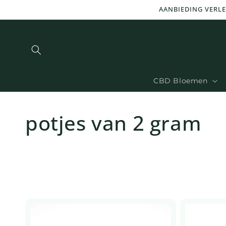
en
AANBIEDING VERLE
doorgaan
naar
inhoud
CBD Bloemen
potjes van 2 gram