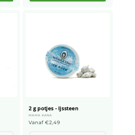
2 g potjes - Ijssteen
Leverancier:
MAMA KANA
Gebruikelijke
Vanaf €2,49
prijs