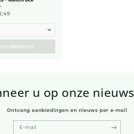
ier:
A
elijke
2,49
UITVERKOCHT
neer u op onze nieuws
Ontvang aanbiedingen en nieuws per e-mail
E-mail