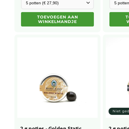
TOEVOEGEN AAN
T
WINKELMANDJE
Niet ge
2 g potjes - Golden Static
2 g potj