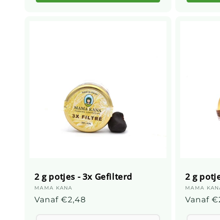
2 g potjes - 3x Gefilterd
2 g potj
Leverancier:
MAMA KANA
Leveranc
MAMA KAN
Gebruikelijke
Vanaf €2,48
Gebruik
Vanaf €
prijs
prijs