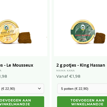
es - Le Mousseux
2 g potjes - King Hassan
ier:
A
Leverancier:
MAMA KANA
elijke
1,98
Gebruikelijke
Vanaf €1,98
prijs
OEVOEGEN AAN
TOEVOEGEN AAN
WINKELMANDJE
WINKELMANDJE