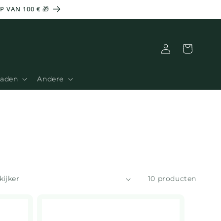
 VAN 100 € 🎁
Aansluiting
Mand
Zaden
Andere
10 producten