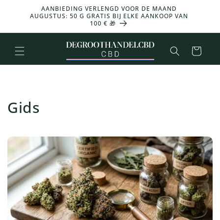
en
AANBIEDING VERLENGD VOOR DE MAAND
doorgaan
-30% 
AUGUSTUS: 50 G GRATIS BIJ ELKE AANKOOP VAN
naar
100 € 🎁
inhoud
Mand
Gids