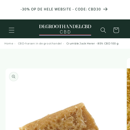
en
AAND
doorgaan
25 g 
-30% OP DE HELE WEBSITE - CODE: CBD30
OOP VAN
naar
inhoud
Mand
Home
›
CBD-harsen in de groothandel
›
Crumble Jack Herer - 85% CBD 100 g
a naar
roductinformatie