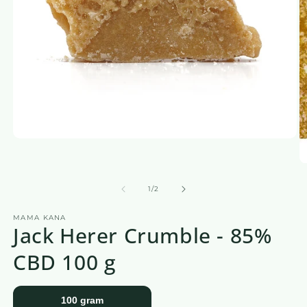
Media
1
openen
M
in
2
een
o
van
1
/
2
modaal
in
venster
e
MAMA KANA
m
Jack Herer Crumble - 85%
v
CBD 100 g
100 gram