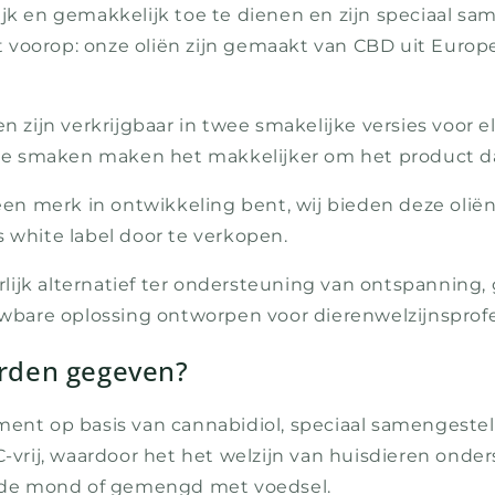
lijk en gemakkelijk toe te dienen en zijn speciaal s
it voorop: onze oliën zijn gemaakt van CBD uit Europ
n zijn verkrijgbaar in twee smakelijke versies voor el
jke smaken maken het makkelijker om het product da
 een merk in ontwikkeling bent, wij bieden deze olië
s white label door te verkopen.
lijk alternatief ter ondersteuning van ontspanning
ouwbare oplossing ontworpen voor dierenwelzijnsprofe
rden gegeven?
ement op basis van cannabidiol, speciaal samengeste
rij, waardoor het het welzijn van huisdieren onder
in de mond of gemengd met voedsel.