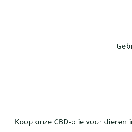
c
t
i
Gebr
e
:
Koop onze CBD-olie voor dieren i