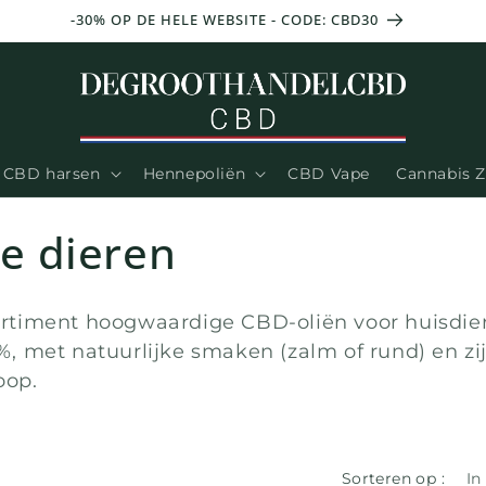
-30% OP DE HELE WEBSITE - CODE: CBD30
CBD harsen
Hennepoliën
CBD Vape
Cannabis 
e dieren
rtiment hoogwaardige CBD-oliën voor huisdie
0%, met natuurlijke smaken (zalm of rund) en zij
oop.
Sorteren op :