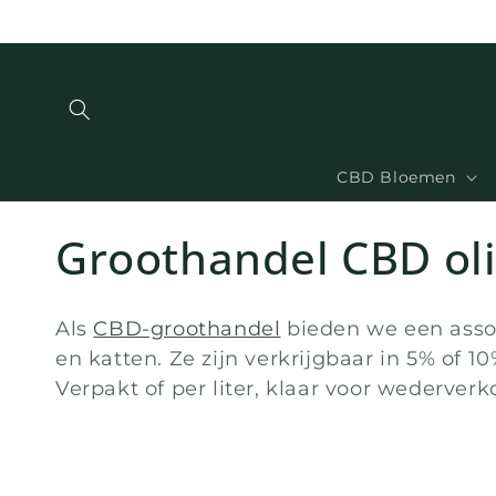
en
doorgaan
naar
inhoud
CBD Bloemen
C
Groothandel CBD oli
o
Als
CBD-groothandel
bieden we een asso
l
en katten. Ze zijn verkrijgbaar in 5% of 1
Verpakt of per liter, klaar voor wederverk
l
e