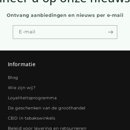
Ontvang aanbiedingen en nieuws per e-mail
E-mail
Informatie
Blog
Wie zijn wij?
Loyaliteitsprogramma
De geschenken van de groothandel
CBD in tabakswinkels
Beleid voor levering en retourneren