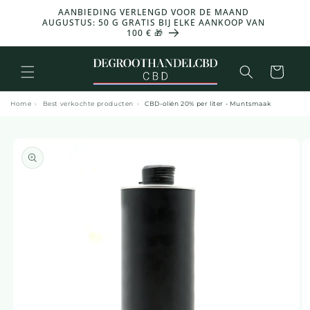
en
AANBIEDING VERLENGD VOOR DE MAAND
doorgaan
-30% 
AUGUSTUS: 50 G GRATIS BIJ ELKE AANKOOP VAN
naar
100 € 🎁
inhoud
Mand
Home
›
Best verkochte producten
›
CBD-oliën 20% per liter - Muntsmaak
a naar
roductinformatie