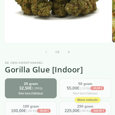
Media
M
1
2
openen
o
van
1
/
3
in
in
een
e
DE CBD-GROOTHANDEL
modaal
m
Gorilla Glue [Indoor]
venster
v
25 gram
50 gram
32,50€
55,00€
1,30€/g
1,10 €/g
-10,00 €
Niet beschikbaar
Niet beschikbaar
Meest verkocht
100 gram
250 gram
100,00€
225,00€
1,00 €/g
0,90 €/g
-30,00 €
-100,00 €